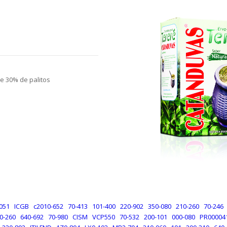
e 30% de palitos
051
ICGB
c2010-652
70-413
101-400
220-902
350-080
210-260
70-246
0-260
640-692
70-980
CISM
VCP550
70-532
200-101
000-080
PR00004