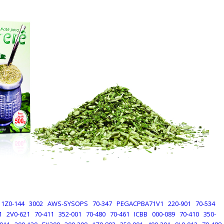
1Z0-144
3002
AWS-SYSOPS
70-347
PEGACPBA71V1
220-901
70-534
1
2V0-621
70-411
352-001
70-480
70-461
ICBB
000-089
70-410
350-