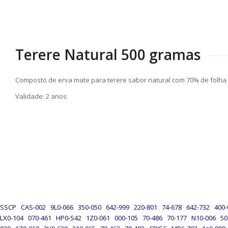
Terere Natural 500 gramas
Composto de erva mate para terere sabor natural com 70% de folha 
Validade: 2 anos
SSCP
CAS-002
9L0-066
350-050
642-999
220-801
74-678
642-732
400-
LX0-104
070-461
HP0-S42
1Z0-061
000-105
70-486
70-177
N10-006
50